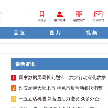
手机版
用户登陆
融媒矩阵
投稿邮箱
品 宣
图 片
视 频
最新资讯
1
国家数据局局长刘烈宏：六大行动深化数据
2
淮安螺蛳大量上市 特色市集带动餐饮消费
3
十五五话机遇 新蓝图活力迸发 众多外企