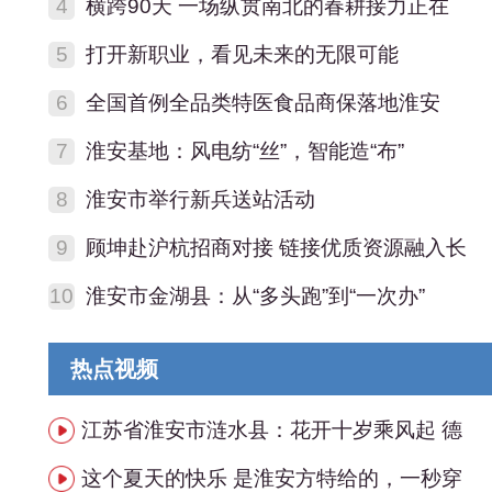
4
横跨90天 一场纵贯南北的春耕接力正在
5
打开新职业，看见未来的无限可能
6
全国首例全品类特医食品商保落地淮安
7
淮安基地：风电纺“丝”，智能造“布”
8
淮安市举行新兵送站活动
9
顾坤赴沪杭招商对接 链接优质资源融入长
10
淮安市金湖县：从“多头跑”到“一次办”
热点视频
江苏省淮安市涟水县：花开十岁乘风起 德
这个夏天的快乐 是淮安方特给的，一秒穿