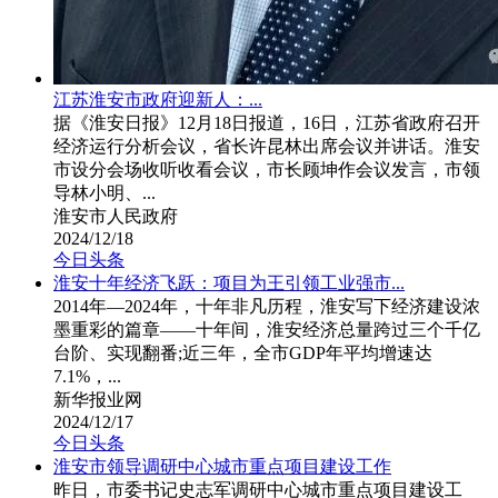
江苏淮安市政府迎新人：...
据《淮安日报》12月18日报道，16日，江苏省政府召开
经济运行分析会议，省长许昆林出席会议并讲话。淮安
市设分会场收听收看会议，市长顾坤作会议发言，市领
导林小明、...
淮安市人民政府
2024/12/18
今日头条
淮安十年经济飞跃：项目为王引领工业强市...
2014年—2024年，十年非凡历程，淮安写下经济建设浓
墨重彩的篇章——十年间，淮安经济总量跨过三个千亿
台阶、实现翻番;近三年，全市GDP年平均增速达
7.1%，...
新华报业网
2024/12/17
今日头条
淮安市领导调研中心城市重点项目建设工作
昨日，市委书记史志军调研中心城市重点项目建设工