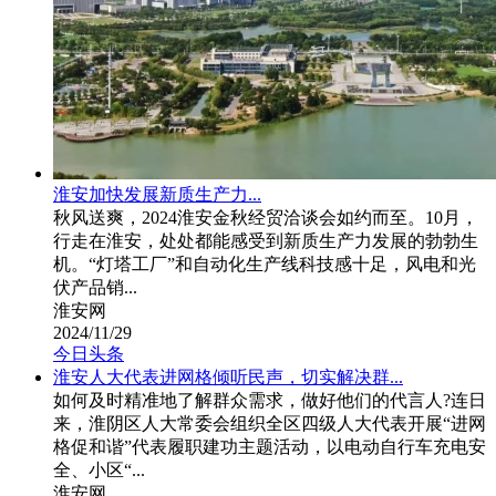
淮安加快发展新质生产力...
秋风送爽，2024淮安金秋经贸洽谈会如约而至。10月，
行走在淮安，处处都能感受到新质生产力发展的勃勃生
机。“灯塔工厂”和自动化生产线科技感十足，风电和光
伏产品销...
淮安网
2024/11/29
今日头条
淮安人大代表进网格倾听民声，切实解决群...
如何及时精准地了解群众需求，做好他们的代言人?连日
来，淮阴区人大常委会组织全区四级人大代表开展“进网
格促和谐”代表履职建功主题活动，以电动自行车充电安
全、小区“...
淮安网