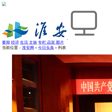
要闻
经济
生活
文旅
专栏
品宣
图片
当前位置：
淮安网
»
今日头条
» 列表