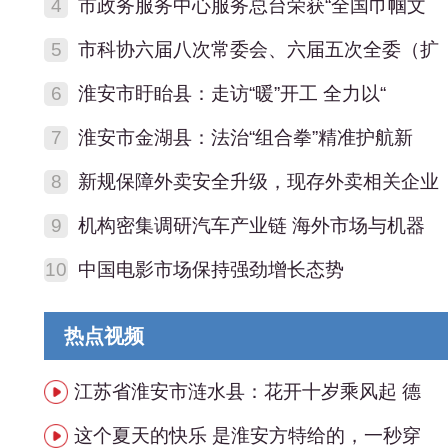
4
市政务服务中心服务总台荣获“全国巾帼文
5
市科协六届八次常委会、六届五次全委（扩
6
淮安市盱眙县：走访“暖”开工 全力以“
7
淮安市金湖县：法治“组合拳”精准护航新
8
新规保障外卖安全升级，现存外卖相关企业
9
机构密集调研汽车产业链 海外市场与机器
10
中国电影市场保持强劲增长态势
热点视频
江苏省淮安市涟水县：花开十岁乘风起 德
这个夏天的快乐 是淮安方特给的，一秒穿